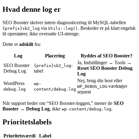
Hvad denne log er
SEO Booster skriver intern diagnosticering til MySQL-tabellen
via
. Beskeder er på klart engelsk
{prefix}sb2_log
Utils::log()
til operatører, ikke oversatte UI-strenge.
Dette er
adskilt
fra:
Log
Placering
Ryddes af SEO Booster?
Ja, Indstillinger → Tools →
SEO Booster
-
{prefix}sb2_log
Reset SEO Booster Debug
Debug Log
tabel
Log
Nej, brug din host eller
WordPress
wp-
-værktøjer
WP_DEBUG_LOG
debug.log
content/debug.log
separat
Når support beder om “SEO Booster-loggen,” mener de
SEO
Booster → Debug Log
, ikke
.
wp-content/debug.log
Prioritetslabels
Prioritetsværdi
Label