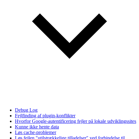
Debug Log
Fejlfinding af plugin-konflikter
Hvorfor Google-autentificering fejler på lokale udviklingssites
Kunne ikke hente data
Løs cache-problemer
Løs fejlen "utilstrækkelige tilladelser" ved forbindelse til