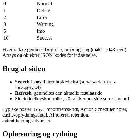
0
Normal
1
Debug
2
Error
3
Warning
5
Info
10
Success
Hver række gemmer
,
og
(maks. 2048 tegn).
logtime
prio
log
Arrays og objekter JSON-kodes før indsættelse.
Brug af siden
Search Logs
, filtrer beskedtekst (server-side
-
LIKE
forespørgsel)
Refresh
, genindlæs den aktuelle resultatside
Sideinddelingskontroller, 20 rækker per side som standard
Typiske poster: GSC-importfremskridt, Action Scheduler-noter,
cache-oprydningsantal, AI referral retention,
autentificeringsadvarsler.
Opbevaring og rydning