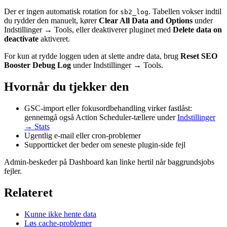
Der er ingen automatisk rotation for
. Tabellen vokser indtil
sb2_log
du rydder den manuelt, kører
Clear All Data and Options
under
Indstillinger → Tools, eller deaktiverer pluginet med
Delete data on
deactivate
aktiveret.
For kun at rydde loggen uden at slette andre data, brug
Reset SEO
Booster Debug Log
under Indstillinger → Tools.
Hvornår du tjekker den
GSC-import eller fokusordbehandling virker fastlåst:
gennemgå også Action Scheduler-tællere under
Indstillinger
→ Stats
Ugentlig e-mail eller cron-problemer
Supportticket der beder om seneste plugin-side fejl
Admin-beskeder på Dashboard kan linke hertil når baggrundsjobs
fejler.
Relateret
Kunne ikke hente data
Løs cache-problemer