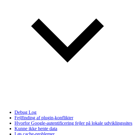
Debug Log
Fejlfinding af plugin-konflikter
Hvorfor Google-autentificering fejler på lokale udviklingssites
Kunne ikke hente data
Løs cache-problemer