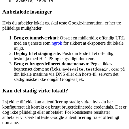
,
.example
.invalid
Anbefalede løsninger
Hvis du arbejder lokalt og skal teste Google-integration, er her tre
pålidelige muligheder:
Brug et tunnelværktøj
: Opsæt en midlertidig offentlig URL
med en tjeneste som
ngrok
for sikkert at eksponere dit lokale
miljø.
Deploy til et staging-site
: Push din kode til et offentligt
testmiljø med HTTPS og et gyldigt domæne.
Brug et brugerdefineret domænenavn
: Peg et ikke-
begrænset domæne (f.eks.
) på
mydevsite.testdomain.com
din lokale maskine via DNS eller din hosts-fil, selvom det
stadig måske ikke omgår Googles tjek.
Kan det stadig virke lokalt?
I sjældne tilfælde kan autentificering stadig virke, hvis du har
konfigureret alt korrekt og brugt brugerdefinerede credentials. Det er
dog ikke pålideligt eller anbefalet. For konsistente resultater
anbefaler vi stærkt at teste Google-autentificering fra et offentligt
domæne.