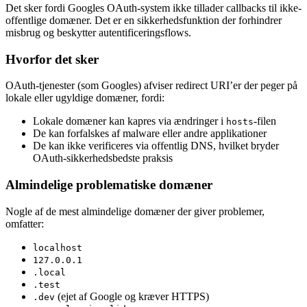
Det sker fordi Googles OAuth-system ikke tillader callbacks til ikke-
offentlige domæner. Det er en sikkerhedsfunktion der forhindrer
misbrug og beskytter autentificeringsflows.
Hvorfor det sker
OAuth-tjenester (som Googles) afviser redirect URI’er der peger på
lokale eller ugyldige domæner, fordi:
Lokale domæner kan kapres via ændringer i
-filen
hosts
De kan forfalskes af malware eller andre applikationer
De kan ikke verificeres via offentlig DNS, hvilket bryder
OAuth-sikkerhedsbedste praksis
Almindelige problematiske domæner
Nogle af de mest almindelige domæner der giver problemer,
omfatter:
localhost
127.0.0.1
.local
.test
(ejet af Google og kræver HTTPS)
.dev